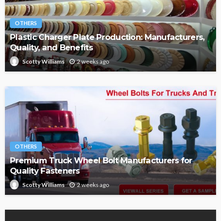
OTHERS
Plastic Charger Plate Production: Manufacturers,
Quality, and Benefits
2 weeks ago
Scotty Williams
OTHERS
Premium Truck Wheel Bolt Manufacturers for
Quality Fasteners
2 weeks ago
Scotty Williams