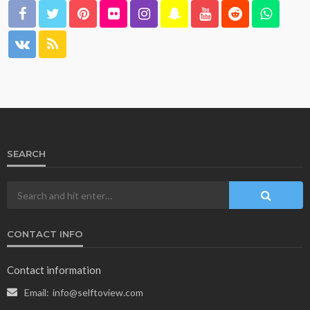
SEARCH
CONTACT INFO
Contact information
Email:
info@selftoview.com