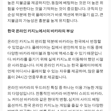
높은 지불금을 제공하지만, 동점에 베팅하는 것은 더 높은 위
험을 수반한다는 것을 기억하는 것이 중요합니다. 규칙의 단
순성 덕분에 한국 플레이어가 바로 액션에 뛰어들기 쉽고, 큰
지불금의 가능성은 흥분을 높게 유지합니다.
한국 온라인 카지노에서의 바카라의 부상
온라인 카지노의 편리함 덕분에 바카라는 한국에서 번창할
수 있었습니다. 플레이어는 집에서 편안하게 또는 이동 중에
다양한 바카라 테이블과 형식에 액세스할 수 있기 때문입니
다. 바카라를 즐기기 위해 실제 카지노로 이동해야 했던 시절
은 사라졌습니다. 이제 온라인 카지노는 한국 플레이어에게
언제 어디서나 플레이할 수 있는 자유를 제공하며, 많은 플랫
폼이 24시간 연중무휴로 제공됩니다.
온라인 바카라의 두드러진 특징 중 하나는 이용 가능한 게임
의 다양성입니다. 전통적인 바카라 버전부터 스피드 바카라,
노 커미션 바카라와 같은 현대적 변형, 심지어 사이드 베팅
옵션까지, 한국 온라인 카지노는 게임을 즐길 수 있는 다양한
방법을 제공합니다. 예를 들어, 스피드 바카라는 게임의 속도