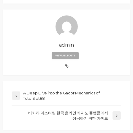
admin
VIEW ALL POSTS
A Deep Dive into the Gacor Mechanics of
Toto Slot88
바카라 마스터링 한국 온라인 카지노 플랫폼에서
성공하기 위한 가이드