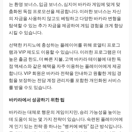
는 환영 보너스, 입금 보너스, 심지어 바카라 게임에 맞게 맞
춤화된 독점 프로모션을 제공합니다. 이러한 보너스는 자신
의 자금을 사용하지 않고도 베팅하고 다양한 바카라 변형을
탐색할 수 있는 추가 자금을 제공하여 게임 경험을 크게 향상
시킬 수 있습니다.
선택한 카지노에 충성하는 플레이어를 위해 로열티 프로그
램과 VIP 제도도 이용할 수 있습니다. 이러한 프로그램은 더
높은 출금 한도, 더 빠른 지불, 고액 바카라 테이블에 대한 독
점 액세스와 같은 혜택을 자주 이용하는 플레이어에게 제공
합니다. VIP 회원은 바카라 전략을 안내하고 원활한 게임 경
험을 보장하는 전담 계정 관리자를 포함한 개인화된 서비스
를 받을 수도 있습니다.
바카라에서 성공하기 위한 팁
바카라는 대체로 행운의 게임이지만, 승리 가능성을 높이는
데 도움이 되는 몇 가지 전략이 있습니다. 숙련된 플레이어에
게 인기 있는 전략 중 하나는 “뱅커에 베팅” 접근 방식입니다.