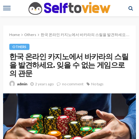
Home
Others
한국 온라인 카지노에서 바카라의 스릴을 발견하세요. 잊을 수 없는 게임으로의 관문
OTHERS
한국 온라인 카지노에서 바카라의 스릴
을 발견하세요. 잊을 수 없는 게임으로
의 관문
2 years ago
no comment
No tags
admin