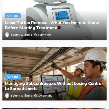
OTHERS
Laser Tattoo Removal: What You Need to Know
Before Starting Treatment
5 days ago
Scotty Williams
OTHERS
Managing Subcontractors Without Losing Control
to Spreadsheets
1 week ago
Scotty Williams