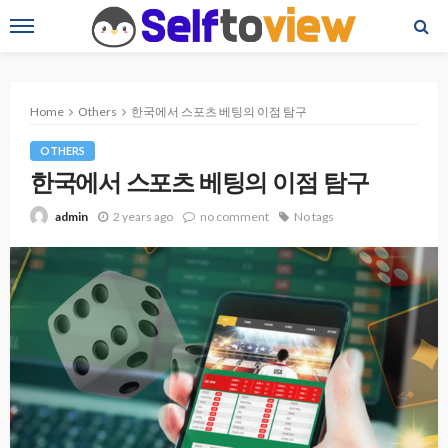
Home
Others
한국에서 스포츠 베팅의 이점 탐구
OTHERS
한국에서 스포츠 베팅의 이점 탐구
2 years ago
no comment
No tags
admin