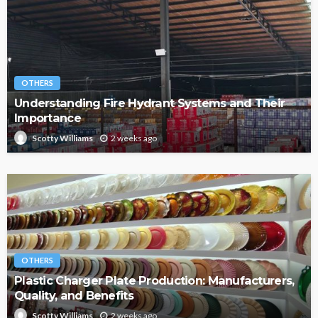
OTHERS
Understanding Fire Hydrant Systems and Their
Importance
2 weeks ago
Scotty Williams
OTHERS
Plastic Charger Plate Production: Manufacturers,
Quality, and Benefits
2 weeks ago
Scotty Williams