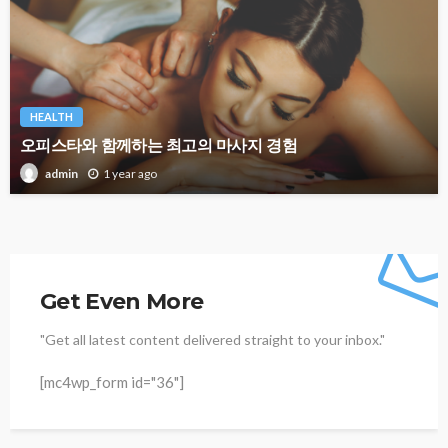
HEALTH
오피스타와 함께하는 최고의 마사지 경험
1 year ago
admin
Get Even More
"Get all latest content delivered straight to your inbox."
[mc4wp_form id="36"]