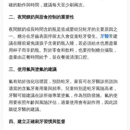
確的動作與時間，建議每天至少刷兩次。
二、夜間餵奶與甜食控制的重要性
夜間餵奶或長時間含奶瓶是造成嬰幼兒蛀牙的主要原因之
一。糖分在牙齒表面停留太久會促進蛀牙發生。
牙醫
常建
議在睡前避免讓孩子含著奶瓶入睡，若必須給水也應盡量
用杯子而非奶瓶。對於零食和飲料，也要控制糖分攝取，
盡量由正餐時間給予，並在餐後清潔口腔。
三、使用氟與塗氟的建議
氟有助於強化琺瑯質，預防蛀牙。家長可在牙醫診所諮詢
適當的含氟牙膏用量與頻率。兒童特別是蛀牙風險高者，
牙醫可能建議在診所做專業塗氟，作為預防措施。氟的使
用要依照年齡與風險評估，過量使用會有副作用，因此請
聽從牙醫的建議。
四、建立正確刷牙習慣與監督