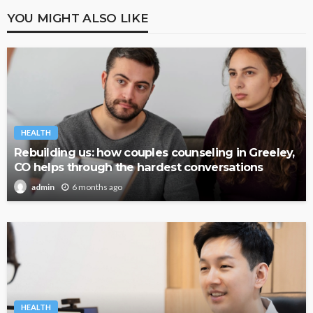
YOU MIGHT ALSO LIKE
HEALTH
Rebuilding us: how couples counseling in Greeley,
CO helps through the hardest conversations
6 months ago
admin
HEALTH