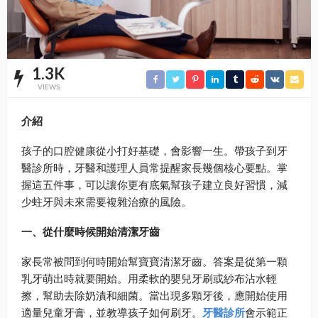
1.3K
VIEWS
介紹
孩子的口腔健康從小打好基礎，會影響一生。帶孩子到牙
醫診所時，牙醫和護理人員常提醒家長幾個核心要點。掌
握這五件事，可以讓你更有底氣幫孩子建立良好習慣，減
少蛀牙與未來需要複雜治療的風險。
一、從什麼時候開始清潔牙齒
家長常被問到何時開始幫寶寶清潔牙齒。答案是從第一顆
乳牙萌出時就要開始。用柔軟的嬰兒牙刷或紗布沾水輕
擦，幫助去除奶漬和細菌。當出現多顆牙後，應開始使用
適量兒童牙膏，並教導孩子如何刷牙。
牙醫診所
會示範正