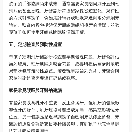
孩子的手部協調尚未成熟，通常需要家長陪同刷牙直到七
到八歲甚至更晚。牙醫診所常提醒家長從遊戲化、規律性
的方式引導孩子，例如用計時器或唱歌來達到兩分鐘刷牙
時間。監督內容包括確保牙齦線邊緣和後牙的清潔，並教
導孩子如何使用牙線或間隙刷清潔牙縫。
五、定期檢查與預防性處置
帶孩子定期到牙醫診所檢查能早期發現問題。牙醫會評估
齒列發展、蛀牙風險與咬合問題，必要時提供窩溝封填或
局部塗氟等預防性處置。若發現早期齒列異常，牙醫會與
家長討論是否需要矯正評估或觀察。
家長常見誤區與牙醫的建議
有些家長以為乳牙不重要，反正會換牙。但乳牙的健康影
響恆牙的發育，乳牙蛀壞可能造成疼痛、感染或影響恆牙
位置。另一個誤區是過早讓孩子自己刷牙就停止監督。牙
醫診所通常會強調家長要持續參與，直到孩子能完全掌握
技巧並養成穩定習慣。