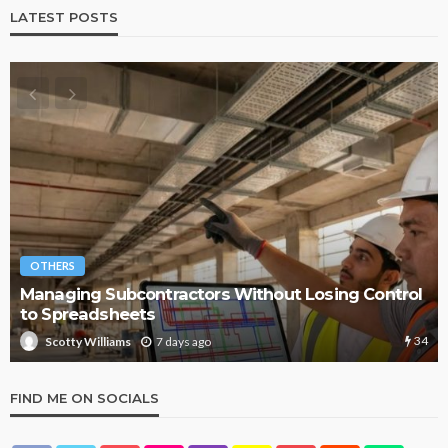
LATEST POSTS
OTHERS
Managing Subcontractors Without Losing Control
to Spreadsheets
34
7 days ago
Scotty Williams
FIND ME ON SOCIALS