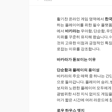
VIEWS
활기찬 온라인 게임 영역에서
한국
하는 플레이어를 위한 필수 플랫폼
에서
바카라는
우아함, 단순함, 
지위를 꾸준히 유지해 왔습니다. 
것의 고유한 이점과 긍정적인 특징
로잡는 이유를 강조합니다.
바카라가 돋보이는 이유
단순함과 플레이의 용이성
바카라의 주요 매력 중 하나는 간단
으로 돌아갑니다. 플레이어 승리,
보자와 노련한 플레이어 모두에게 
광범위한 사전 지식 없이도 게임을
어가 짧은 시간에 여러 라운드에 
로우 하우스 엣지