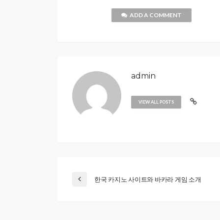
ADD A COMMENT
admin
VIEW ALL POSTS
한국 카지노 사이트와 바카라 게임 소개