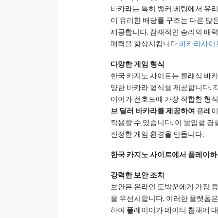
바카라는 특히 뱅커 베팅에서 유리한
이 유리한 배당률 구조는 다른 많
제공합니다. 잠재적인 승리의 매력
매력을 향상시킵니다
바카라사이
다양한 게임 형식
한국 카지노 사이트는 클래식 바카라
양한 바카라 형식을 제공합니다. 
이어가 선호도에 가장 적합한 형식
브 딜러 바카라를 제공하여
플레이
작용할 수 있습니다. 이 몰입형 
진정한 게임 환경을 만듭니다.
한국 카지노 사이트에서 플레이하
강력한 보안 조치
보안은 온라인 도박꾼에게 가장 중
을 우선시합니다. 이러한 플랫폼은
하여 플레이어가 데이터 침해에 대