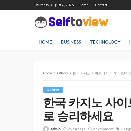
Thursday, August 6, 2026
Home
Contact
HOME
BUSINESS
TECHNOLOGY
Home
Others
한국 카지노 사이트에서 바카라 보너
OTHERS
한국 카지노 사이
로 승리하세요
admin
2 years ago
no comment
No tag