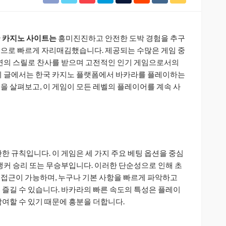
 카지노 사이트는
흥미진진하고 안전한 도박 경험을 추구
으로 빠르게 자리매김했습니다. 제공되는 수많은 게임 중
우연의 스릴로 찬사를 받으며 고전적인 인기 게임으로서의
이 글에서는 한국 카지노 플랫폼에서 바카라를 플레이하는
을 살펴보고, 이 게임이 모든 레벨의 플레이어를 계속 사
한 규칙입니다. 이 게임은 세 가지 주요 베팅 옵션을 중심
 뱅커 승리 또는 무승부입니다. 이러한 단순성으로 인해 초
접근이 가능하며, 누구나 기본 사항을 빠르게 파악하고
 즐길 수 있습니다. 바카라의 빠른 속도의 특성은 플레이
참여할 수 있기 때문에 흥분을 더합니다.