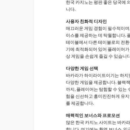
한국 카지노는 평판 좋은 당국에 
니다.
사용자 친화적 디자인
매끄러운 게임 경험이 필수적이며,
이스를 제공하는 데 탁월합니다. 
테이블에서 다른 테이블로의 전환이
기에 최적화되어 있어 플레이어가
상 게임을 손쉽게 즐길 수 있습니다
다양한 게임 선택
바카라가 하이라이트이기는 하지만
다양한 게임을 제공합니다. 블랙잭
까지, 플레이어는 탐험할 수 있는
험을 신선하고 흥미진진하게 유지하
를 제공합니다.
매력적인 보너스와 프로모션
많은 한국 카지노 사이트는 바카라
합니다. 여기에는 환영 보너스, 