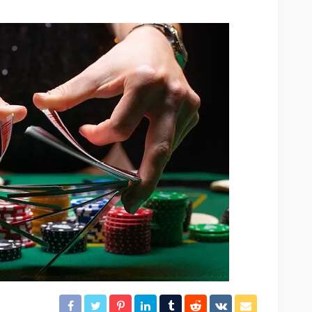
OTHERS
ate
Laser Tattoo Removal: What
acturers,
You Need to Know Before
ts
Starting Treatment
54
16
Scotty Williams
go
3 days ago