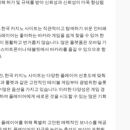
의해 허가 및 규제를 받아 신뢰성과 신뢰성이 더욱 향상됩
 한국 카지노 사이트는 직관적이고 탐색하기 쉬운 인터페
플레이어는 좋아하는 바카라 게임을 쉽게 찾을 수 있어 한
 원활하고 번거롭지 않습니다. 많은 플랫폼은 모바일 기
 스마트폰이나 태블릿에서 바카라를 즐길 수 있으므로 항
.
, 한국 카지노 사이트는 다양한 플레이어 선호도에 맞춰
과 룰렛과 같은 고전적인 테이블 게임부터 광범위한 슬롯
 수많은 옵션을 가지고 있습니다. 이러한 다양성은 게임 경
여 플레이어에게 새로운 것을 시도할 수 있는 많은 기회
 플레이어를 위해 특별히 고안된 매력적인 보너스를 제공
입금 매치, 플레이어의 자금을 늘리는 충성도 보상이 포함될