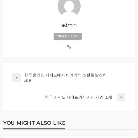
admin
VIEW ALL POSTS
한국 온라인 카지노에서 바카라의 스릴을 발견하
세요
한국 카지노 사이트와 바카라 게임 소개
YOU MIGHT ALSO LIKE