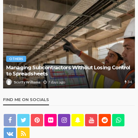
OTHERS
Managing Subcontractors Without Losing Control
to Spreadsheets
34
7 days ago
Scotty Williams
FIND ME ON SOCIALS