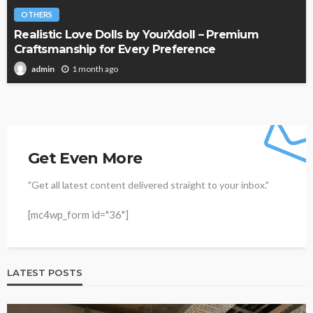
OTHERS
Realistic Love Dolls by YourXdoll – Premium
Craftsmanship for Every Preference
1 month ago
admin
Get Even More
"Get all latest content delivered straight to your inbox."
[mc4wp_form id="36"]
LATEST POSTS