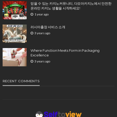
믿을 수 있는 카지노커뮤니티, 다모아카지노에서 안전한
온라인 카지노 생활을 시작하세요!
1 year ago
러시아출장 서비스 소개
3 years ago
Where Function Meets Form in Packaging
Excellence
3 years ago
RECENT COMMENTS