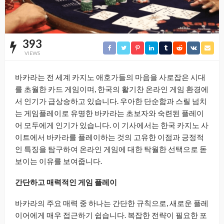
393
VIEWS
바카라는 전 세계 카지노 애호가들의 마음을 사로잡은 시대
를 초월한 카드 게임이며, 한국의 활기찬 온라인 게임 환경에
서 인기가 급상승하고 있습니다. 우아한 단순함과 스릴 넘치
는 게임플레이로 유명한 바카라는 초보자와 숙련된 플레이
어 모두에게 인기가 있습니다. 이 기사에서는 한국 카지노 사
이트에서 바카라를 플레이하는 것의 고유한 이점과 긍정적
인 특징을 탐구하여 온라인 게임에 대한 탁월한 선택으로 돋
보이는 이유를 보여줍니다.
간단하고 매력적인 게임 플레이
바카라의 주요 매력 중 하나는 간단한 규칙으로, 새로운 플레
이어에게 매우 접근하기 쉽습니다. 복잡한 전략이 필요한 포