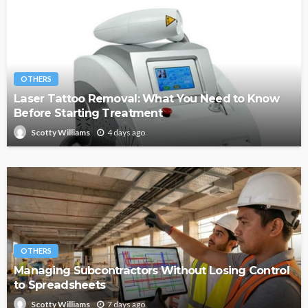
OTHERS
Laser Tattoo Removal: What You Need to Know
Before Starting Treatment
4 days ago
Scotty Williams
OTHERS
Managing Subcontractors Without Losing Control
to Spreadsheets
7 days ago
Scotty Williams