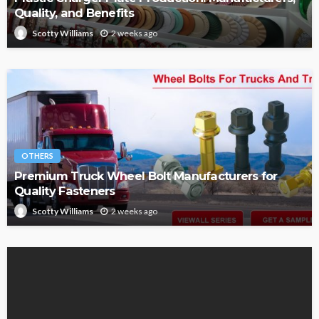
Quality, and Benefits
2 weeks ago
Scotty Williams
OTHERS
Premium Truck Wheel Bolt Manufacturers for
Quality Fasteners
2 weeks ago
Scotty Williams