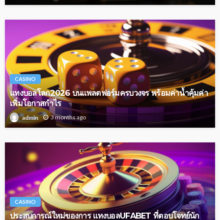
CASINO
แทงบอลโลก2026 บนแพลตฟอร์มครบวงจร พร้อมค่าน้ำคุ้มค่า
เพิ่มโอกาสกำไร
3 months ago
admin
CASINO
ประสบการณ์ใหม่ของการ แทงบอลUFABET ที่ตอบโจทย์นัก