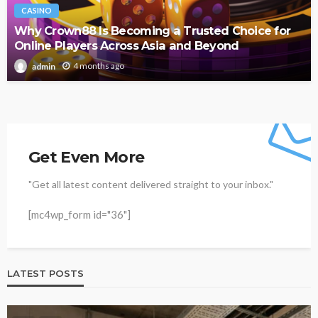
CASINO
Why Crown88 Is Becoming a Trusted Choice for
Online Players Across Asia and Beyond
4 months ago
admin
Get Even More
"Get all latest content delivered straight to your inbox."
[mc4wp_form id="36"]
LATEST POSTS