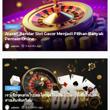
CASINO
Alasan Bandar Slot Gacor Menjadi Pilihan Banyak
Pemain Online
3 weeks ago
admin
CASINO
เจาะลึกจุดเด่นเว็บบอลโลกยุคใหม่ที่ตอบโจทย์ทั้งมือใหม่และ
สายเดิมพันจริงจัง
3 months ago
admin