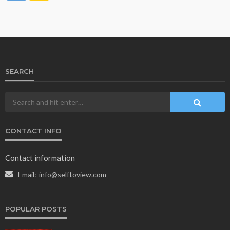
SEARCH
CONTACT INFO
Contact information
Email:
info@selftoview.com
POPULAR POSTS