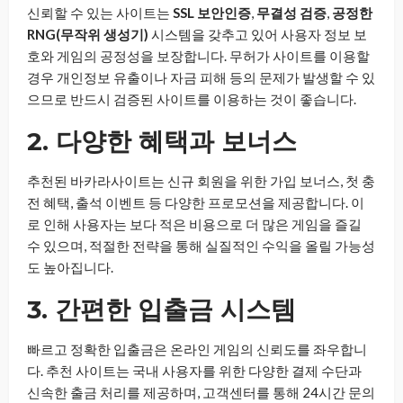
신뢰할 수 있는 사이트는
SSL 보안인증
,
무결성 검증
,
공정한
RNG(무작위 생성기)
시스템을 갖추고 있어 사용자 정보 보
호와 게임의 공정성을 보장합니다. 무허가 사이트를 이용할
경우 개인정보 유출이나 자금 피해 등의 문제가 발생할 수 있
으므로 반드시 검증된 사이트를 이용하는 것이 좋습니다.
2. 다양한 혜택과 보너스
추천된 바카라사이트는 신규 회원을 위한 가입 보너스, 첫 충
전 혜택, 출석 이벤트 등 다양한 프로모션을 제공합니다. 이
로 인해 사용자는 보다 적은 비용으로 더 많은 게임을 즐길
수 있으며, 적절한 전략을 통해 실질적인 수익을 올릴 가능성
도 높아집니다.
3. 간편한 입출금 시스템
빠르고 정확한 입출금은 온라인 게임의 신뢰도를 좌우합니
다. 추천 사이트는 국내 사용자를 위한 다양한 결제 수단과
신속한 출금 처리를 제공하며, 고객센터를 통해 24시간 문의