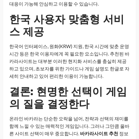
대응이 가능해 안심하고 이용할 수 있습니다.
한국 사용자 맞춤형 서비
스 제공
한국어 인터페이스, 원화(KRW) 지원, 한국 시간에 맞춘 운영
시간 등은 한국 이용자에게 꼭 필요한 요소입니다. 추천된 바
카라사이트는 대부분 이러한 현지화 서비스를 충실히 제공
하고 있으며, 초보자를 위한 가이드나 게임 설명도 한글로 자
세히 안내하고 있어 편리한 이용이 가능합니다.
결론: 현명한 선택이 게임
의 질을 결정한다
온라인 바카라는 단순한 오락을 넘어, 전략과 선택의 재미를
함께 느낄 수 있는 매력적인 게임입니다. 그러나 그만큼 올바
른 사이트 선택이 매우 중요합니다.
바카라사이트 추천
정보