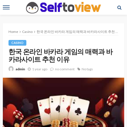
Home
Casino
한국 온라인 바카라 게임의 매력과 바카라사이트 추천 이유
CASINO
한국 온라인 바카라 게임의 매력과 바
카라사이트 추천 이유
1 year ago
no comment
No tags
admin