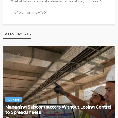
"Get all latest content delivered straight to your inbox."
[mc4wp_form id="36"]
LATEST POSTS
OTHERS
Managing Subcontractors Without Losing Control
to Spreadsheets