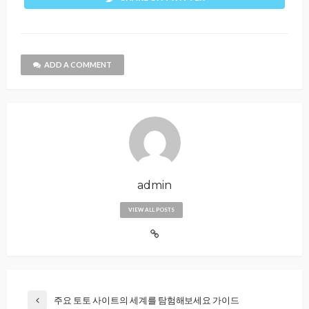
ADD A COMMENT
admin
VIEW ALL POSTS
주요 토토 사이트의 세계를 탐험해보세요 가이드