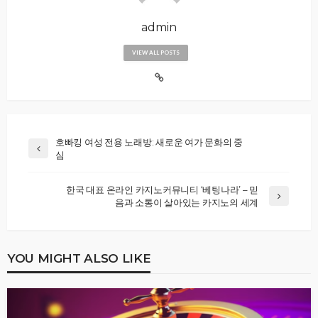
admin
VIEW ALL POSTS
호빠킹 여성 전용 노래방: 새로운 여가 문화의 중
심
한국 대표 온라인 카지노커뮤니티 ‘베팅나라’ – 믿
음과 소통이 살아있는 카지노의 세계
YOU MIGHT ALSO LIKE