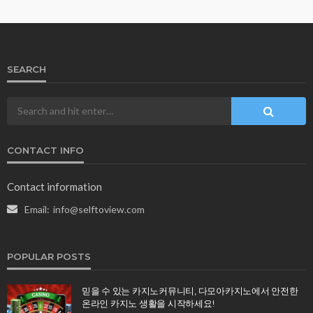
SEARCH
CONTACT INFO
Contact information
Email:
info@selftoview.com
POPULAR POSTS
믿을 수 있는 카지노커뮤니티, 다모아카지노에서 안전한
온라인 카지노 생활을 시작하세요!