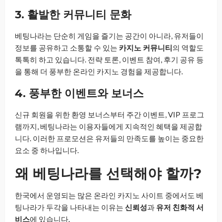
3.
활발한 커뮤니티 문화
베팅나라는 단순히 게임을 즐기는 공간이 아니라, 유저들이
정보를 공유하고 소통할 수 있는
카지노 커뮤니티
의 역할도
톡톡히 하고 있습니다. 전략 토론, 이벤트 참여, 후기 공유 등
을 통해 더 풍부한 온라인 카지노 경험을 제공합니다.
4.
풍부한 이벤트와 보너스
신규 회원을 위한 환영 보너스부터 주간 이벤트, VIP 프로그
램까지, 베팅나라는 이용자들에게 지속적인 혜택을 제공합
니다. 이러한 프로모션은 유저들의 만족도를 높이는 중요한
요소 중 하나입니다.
왜 베팅나라를 선택해야 할까?
한국에서 운영되는 많은 온라인 카지노 사이트 중에서도 베
팅나라가 두각을 나타내는 이유는
신뢰성
과
유저 친화적 서
비스
에 있습니다.