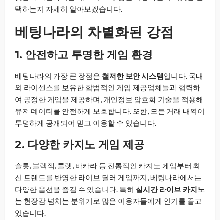
택하는지 자세히 알아보겠습니다.
베팅나라의 차별화된 강점
1.
안전하고 투명한 게임 환경
베팅나라의 가장 큰 장점은
철저한 보안 시스템
입니다. 국내
외 라이센스를 보유한 합법적인 게임 제공업체들과 협력하
여 공정한 게임을 제공하며, 개인정보 암호화 기술을 적용해
유저 데이터를 안전하게 보호합니다. 또한, 모든 거래 내역이
투명하게 공개되어 믿고 이용할 수 있습니다.
2.
다양한 카지노 게임 제공
슬롯, 블랙잭, 룰렛, 바카라 등 전통적인 카지노 게임부터 최
신 트렌드를 반영한 라이브 딜러 게임까지, 베팅나라에서는
다양한 옵션을 즐길 수 있습니다. 특히
실시간 라이브 카지노
는 현장감 넘치는 분위기로 많은 이용자들에게 인기를 끌고
있습니다.