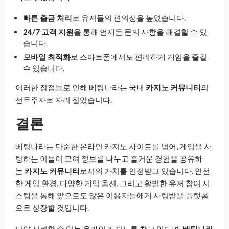
빠른 출금 처리
로 유저들의 편의성을 높였습니다.
24/7 고객 지원
을 통해 언제든 문의 사항을 해결할 수 있
습니다.
모바일 최적화
로 스마트폰에서도 편리하게 게임을 즐길
수 있습니다.
이러한 장점들로 인해 베팅나라는 국내
카지노 커뮤니티
의
선두주자로 자리 잡았습니다.
결론
베팅나라는 단순한 온라인 카지노 사이트를 넘어, 게임을 사
랑하는 이들이 모여 정보를 나누고 즐거운 경험을 공유하
는
카지노 커뮤니티
로서의 가치를 인정받고 있습니다. 안전
한 게임 환경, 다양한 게임 옵션, 그리고 활발한 유저 참여 시
스템을 통해 앞으로도 많은 이용자들에게 사랑받을 플랫폼
으로 성장할 것입니다.
만약 신뢰할 수 있는 온라인 카지노를 찾고 있다면,
베팅나라