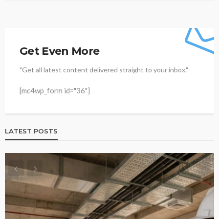
Get Even More
"Get all latest content delivered straight to your inbox."
[mc4wp_form id="36"]
LATEST POSTS