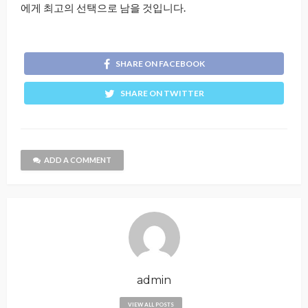
에게 최고의 선택으로 남을 것입니다.
SHARE ON FACEBOOK
SHARE ON TWITTER
ADD A COMMENT
admin
VIEW ALL POSTS