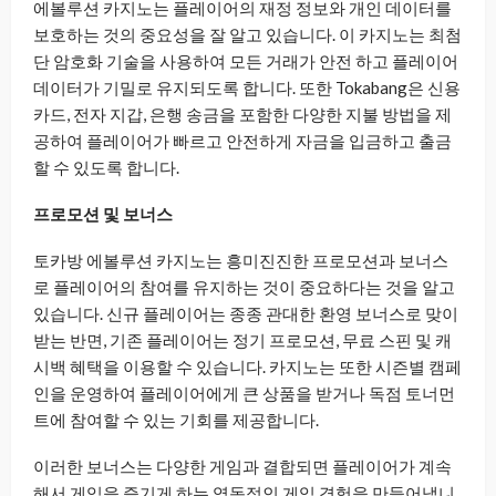
에볼루션 카지노는 플레이어의 재정 정보와 개인 데이터를
보호하는 것의 중요성을 잘 알고 있습니다. 이 카지노는 최첨
단 암호화 기술을 사용하여 모든 거래가 안전 하고 플레이어
데이터가 기밀로 유지되도록 합니다. 또한 Tokabang은 신용
카드, 전자 지갑, 은행 송금을 포함한 다양한 지불 방법을 제
공하여 플레이어가 빠르고 안전하게 자금을 입금하고 출금
할 수 있도록 합니다.
프로모션 및 보너스
토카방 에볼루션 카지노는 흥미진진한 프로모션과 보너스
로 플레이어의 참여를 유지하는 것이 중요하다는 것을 알고
있습니다. 신규 플레이어는 종종 관대한 환영 보너스로 맞이
받는 반면, 기존 플레이어는 정기 프로모션, 무료 스핀 및 캐
시백 혜택을 이용할 수 있습니다. 카지노는 또한 시즌별 캠페
인을 운영하여 플레이어에게 큰 상품을 받거나 독점 토너먼
트에 참여할 수 있는 기회를 제공합니다.
이러한 보너스는 다양한 게임과 결합되면 플레이어가 계속
해서 게임을 즐기게 하는 역동적인 게임 경험을 만들어냅니