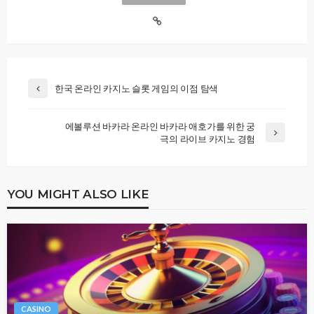
한국 온라인 카지노 슬롯 게임의 이점 탐색
에볼루션 바카라 온라인 바카라 애호가를 위한 궁
극의 라이브 카지노 경험
YOU MIGHT ALSO LIKE
CASINO