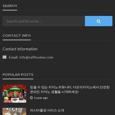
SEARCH
CONTACT INFO
Contact information
Email:
info@selftoview.com
POPULAR POSTS
믿을 수 있는 카지노커뮤니티, 다모아카지노에서 안전한
온라인 카지노 생활을 시작하세요!
1 year ago
러시아출장 서비스 소개