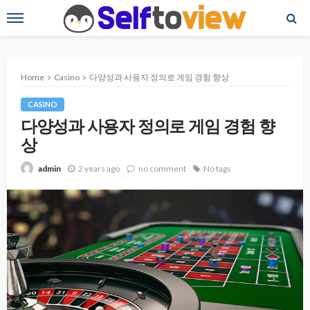
Home
Casino
다양성과 사용자 정의로 게임 경험 향상
CASINO
다양성과 사용자 정의로 게임 경험 향
상
2 years ago
no comment
No tags
admin