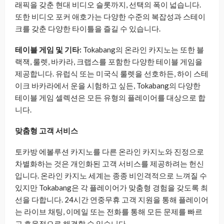
래픽을 갖춘 현대 비디오 슬롯까지, 선택의 폭이 넓습니다.
또한 비디오 포커 애호가는 다양한 수준의 복잡성과 스테이
크를 갖춘 다양한 타이틀을 즐길 수 있습니다.
테이블 게임 및 기타:
Tokabang의 온라인 카지노는 또한 블
랙잭, 룰렛, 바카라, 크랩스를 포함한 다양한 테이블 게임을
제공합니다. 유럽식 또는 미국식 룰렛을 선호하든, 하이 스테
이크 바카라에서 운을 시험하고 싶든, Tokabang의 다양한
테이블 게임 셀렉션은 모든 유형의 플레이어를 대상으로 합
니다.
맞춤형 고객 서비스
토카방 에볼루션 카지노를 다른 온라인 카지노와 진정으로
차별화하는 것은 개인화된 고객 서비스를 제공하려는 헌신
입니다. 온라인 카지노 세계는 종종 비인격적으로 느껴질 수
있지만 Tokabang은 각 플레이어가 맞춤형 경험을 갖도록 최
선을 다합니다. 24시간 연중무휴 고객 지원을 통해 플레이어
는 라이브 채팅, 이메일 또는 전화를 통해 모든 문제를 빠르
고 효율적으로 해결할 수 있습니다.