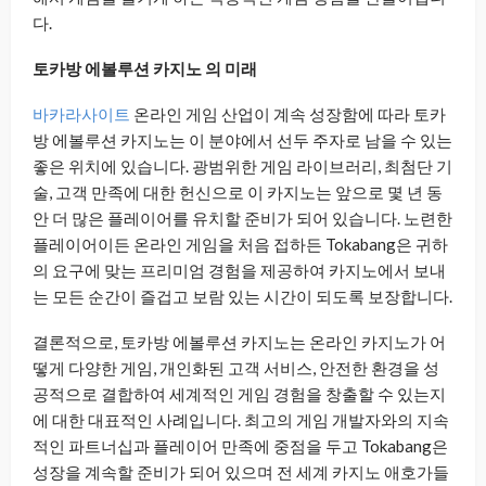
다.
토카방 에볼루션 카지노 의 미래
바카라사이트
온라인 게임 산업이 계속 성장함에 따라 토카
방 에볼루션 카지노는 이 분야에서 선두 주자로 남을 수 있는
좋은 위치에 있습니다. 광범위한 게임 라이브러리, 최첨단 기
술, 고객 만족에 대한 헌신으로 이 카지노는 앞으로 몇 년 동
안 더 많은 플레이어를 유치할 준비가 되어 있습니다. 노련한
플레이어이든 온라인 게임을 처음 접하든 Tokabang은 귀하
의 요구에 맞는 프리미엄 경험을 제공하여 카지노에서 보내
는 모든 순간이 즐겁고 보람 있는 시간이 되도록 보장합니다.
결론적으로, 토카방 에볼루션 카지노는 온라인 카지노가 어
떻게 다양한 게임, 개인화된 고객 서비스, 안전한 환경을 성
공적으로 결합하여 세계적인 게임 경험을 창출할 수 있는지
에 대한 대표적인 사례입니다. 최고의 게임 개발자와의 지속
적인 파트너십과 플레이어 만족에 중점을 두고 Tokabang은
성장을 계속할 준비가 되어 있으며 전 세계 카지노 애호가들